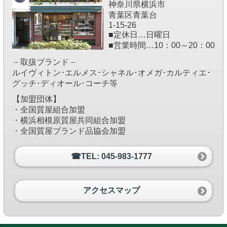
神奈川県横浜市
青葉区青葉台
1-15-26
■定休日…日曜日
■営業時間…10：00～20：00
－取扱ブランド－
ルイヴィトン･エルメス･シャネル･オメガ･カルティエ･
グッチ･ディオール･コーチ等
【加盟団体】
・全国質屋組合加盟
・横浜相模原質屋共同組合加盟
・全国質屋ブランド品協会加盟
☎TEL: 045-983-1777
アクセスマップ