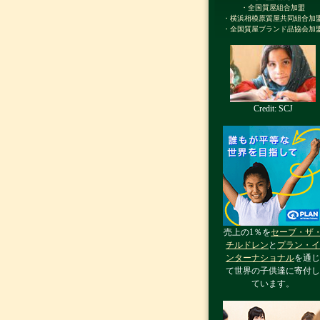
・全国質屋組合加盟
・横浜相模原質屋共同組合加
・全国質屋ブランド品協会加
Credit: SCJ
売上の1％を
セーブ・ザ
チルドレン
と
プラン・イ
ンターナショナル
を通じ
て世界の子供達に寄付し
ています。