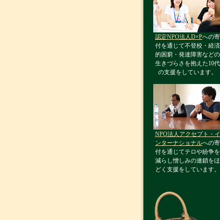
認定NPO法人D×P
への寄
付を通じて不登校・経済
的困窮・発達障害などの
生きづらさを抱えた10代
の支援をしています。
NPO法人アクセプト・
ンターナショナル
への寄
付を通じてテロや紛争を
減らし憎しみの連鎖をほ
どく支援をしています。