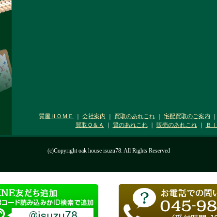
質屋ＨＯＭＥ
｜
会社案内
｜
買取のあれこれ
｜
宅配買取のご案内
買取Ｑ＆Ａ
｜
質のあれこれ
｜
販売のあれこれ
｜
Ｂ
(c)Copyright oak house isuzu78. All Rights Reserved