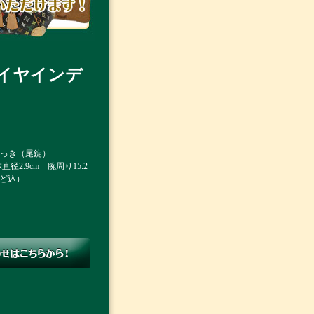
ダイヤインデ
 めっき（尾錠）
径2.9cm 腕周り15.2
など込）