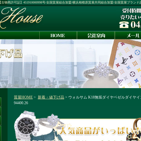
1号：【古物商許可証】451910000998号/全国質屋組合加盟/横浜相模原質屋共同組合加盟/全国質屋ブラン
質屋HOME
>
新着・値下げ品
> ウォルサム K18無垢ダイヤベゼルダイヤ
94400.26