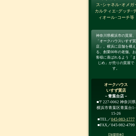
ス･シャネル･オメガ
カルティエ･グッチ･
ィオール･コーチ等
神奈川県横浜市の質屋、
「オークハウスいすず質
店」。横浜に店舗を構え
る、創業66年の老舗。お
客様に喜ばれるよう「ま
じめ」が売りの質屋で
す。
オークハウス
いすず質店
－青葉台店－
■〒227-0062 神奈川県
横浜市青葉区青葉台1-
15-26
■TEL／
045-983-1777
■FAX／045-982-4799
【加盟団体】