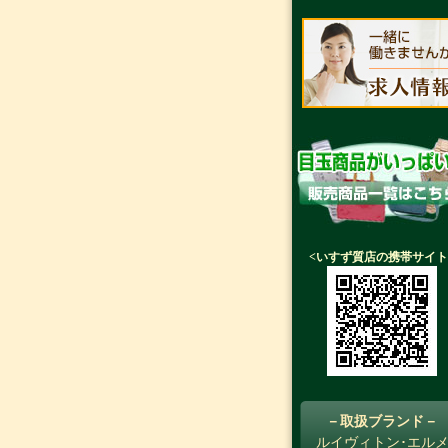
<いすず質店の携帯サイト
－取扱ブランド－
ルイヴィトン･エル