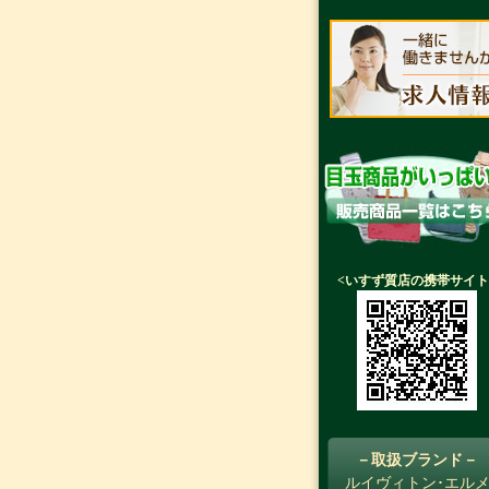
<いすず質店の携帯サイト
－取扱ブランド－
ルイヴィトン･エル