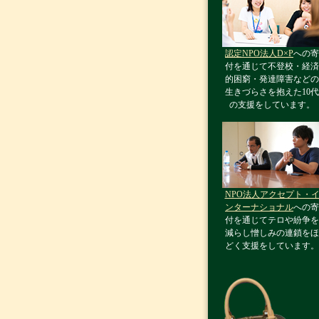
認定NPO法人D×P
への寄
付を通じて不登校・経済
的困窮・発達障害などの
生きづらさを抱えた10代
の支援をしています。
NPO法人アクセプト・
ンターナショナル
への寄
付を通じてテロや紛争を
減らし憎しみの連鎖をほ
どく支援をしています。