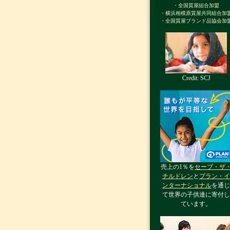
・全国質屋組合加盟
・横浜相模原質屋共同組合加
・全国質屋ブランド品協会加
Credit: SCJ
売上の1％を
セーブ・ザ
チルドレン
と
プラン・イ
ンターナショナル
を通じ
て世界の子供達に寄付し
ています。