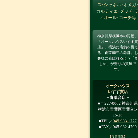
ス･シャネル･オメガ
カルティエ･グッチ･
ィオール･コーチ等
神奈川県横浜市の質屋、
「オークハウスいすず質
店」。横浜に店舗を構え
る、創業66年の老舗。お
客様に喜ばれるよう「ま
じめ」が売りの質屋で
す。
オークハウス
いすず質店
－青葉台店－
■〒227-0062 神奈川県
横浜市青葉区青葉台1-
15-26
■TEL／
045-983-1777
■FAX／045-982-4799
【加盟団体】