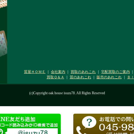
質屋ＨＯＭＥ
｜
会社案内
｜
買取のあれこれ
｜
宅配買取のご案内
買取Ｑ＆Ａ
｜
質のあれこれ
｜
販売のあれこれ
｜
Ｂ
(c)Copyright oak house isuzu78. All Rights Reserved