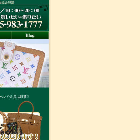
ド品協会加盟
ールド金具 □I刻印