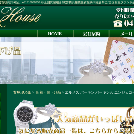
1号：【古物商許可証】451910000998号/全国質屋組合加盟/横浜相模原質屋共同組合加盟/全国質屋ブラン
質屋HOME
>
新着・値下げ品
> エルメス バーキン バーキン30 エンジ x ゴ