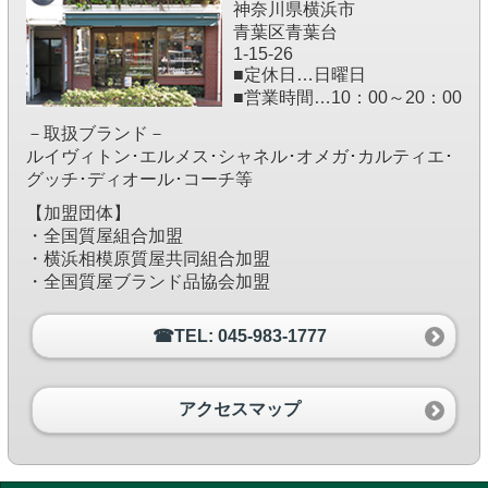
神奈川県横浜市
青葉区青葉台
1-15-26
■定休日…日曜日
■営業時間…10：00～20：00
－取扱ブランド－
ルイヴィトン･エルメス･シャネル･オメガ･カルティエ･
グッチ･ディオール･コーチ等
【加盟団体】
・全国質屋組合加盟
・横浜相模原質屋共同組合加盟
・全国質屋ブランド品協会加盟
☎TEL: 045-983-1777
アクセスマップ