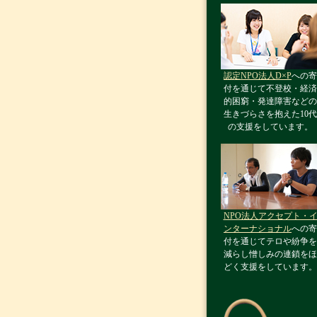
認定NPO法人D×P
への寄
付を通じて不登校・経済
的困窮・発達障害などの
生きづらさを抱えた10代
の支援をしています。
NPO法人アクセプト・
ンターナショナル
への寄
付を通じてテロや紛争を
減らし憎しみの連鎖をほ
どく支援をしています。