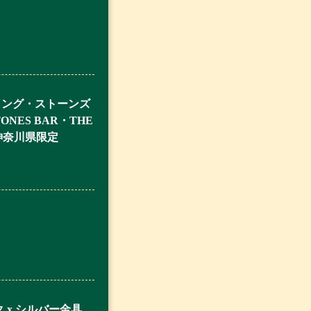
リング・ストーンズ
ONES BAR・THE
送先神奈川県限定
 x シルバー金具