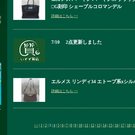
□G刻印 シェーブルコロマンデル
詳細はこちら >>
盟
盟
7/10 2点更新しました
エルメス リンディ34 エトープ系xシル
詳細はこちら >>
・
<<
|
1
|
2
| 3 |
4
|
5
|
6
|
7
|
8
|
9
|
10
|
11
|
12
|
13
|
14
|
15
|
16
|
17
|
18
|
1