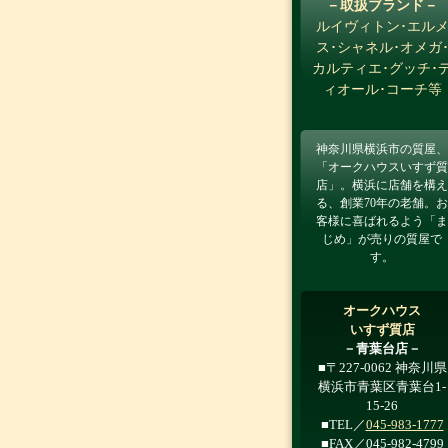
－取扱ブランド－
ルイヴィトン･エル
ス･シャネル･オメガ
カルティエ･グッチ･
ィオール･コーチ等
神奈川県横浜市の質屋、
「オークハウスいすず質
店」。横浜に店舗を構え
る、創業70年の老舗。お
客様に喜ばれるよう「ま
じめ」が売りの質屋で
す。
オークハウス
いすず質店
－青葉台店－
■〒227-0062 神奈川県
横浜市青葉区青葉台1-
15-26
■TEL／
045-983-1777
■FAX／045-982-4799