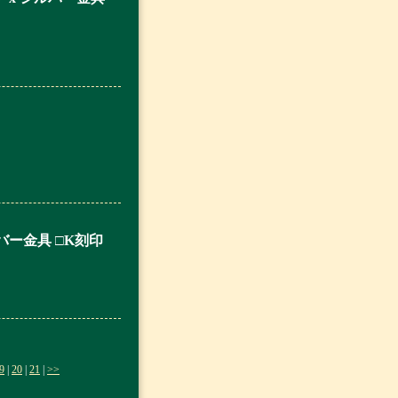
バー金具 □K刻印
9
|
20
|
21
|
>>