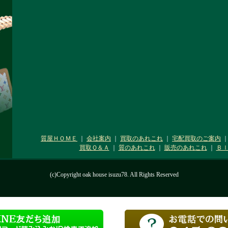
質屋ＨＯＭＥ
｜
会社案内
｜
買取のあれこれ
｜
宅配買取のご案内
買取Ｑ＆Ａ
｜
質のあれこれ
｜
販売のあれこれ
｜
Ｂ
(c)Copyright oak house isuzu78. All Rights Reserved