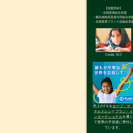
【加盟団体】
・全国質屋組合加盟
・横浜相模原質屋共同組合加
・全国質屋ブランド品協会加
Credit: SCJ
売上の1％を
セーブ・ザ
チルドレン
と
プラン・イ
ンターナショナル
を通じ
て世界の子供達に寄付し
ています。