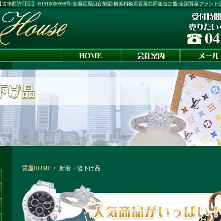
1号：【古物商許可証】451910000998号/全国質屋組合加盟/横浜相模原質屋共同組合加盟/全国質屋ブラン
質屋HOME
> 新着・値下げ品